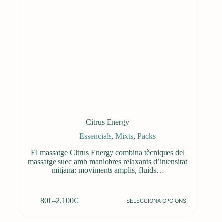
Citrus Energy
Essencials
,
Mixts
,
Packs
El massatge Citrus Energy combina tècniques del
massatge suec amb maniobres relaxants d’intensitat
mitjana: moviments amplis, fluids…
Aquest
80
€
–
2,100
€
SELECCIONA OPCIONS
producte
Interval
té
de
diverses