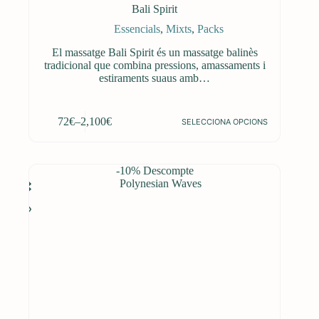
Bali Spirit
Essencials
,
Mixts
,
Packs
El massatge Bali Spirit és un massatge balinès
tradicional que combina pressions, amassaments i
estiraments suaus amb…
Aquest
72
€
–
2,100
€
SELECCIONA OPCIONS
producte
Interval
té
de
diverses
preus:
variants.
72€
-10% Descompte
Les
a
opcions
2,100€
es
poden
triar
a
la
pàgina
del
producte