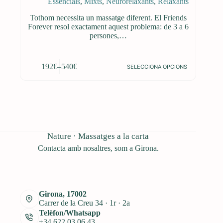
Essencials
,
Mixts
,
Neurorelaxants
,
Relaxants
Tothom necessita un massatge diferent. El Friends
Forever resol exactament aquest problema: de 3 a 6
persones,…
Aquest
192
€
–
540
€
SELECCIONA OPCIONS
producte
Interval
té
de
diverses
preus:
variants.
192€
Les
a
opcions
540€
es
poden
Nature · Massatges a la carta
triar
Contacta amb nosaltres, som a Girona.
a
la
pàgina
del
producte
Girona, 17002
Carrer de la Creu 34 · 1r · 2a
Telèfon/Whatsapp
+34 622 03 06 43