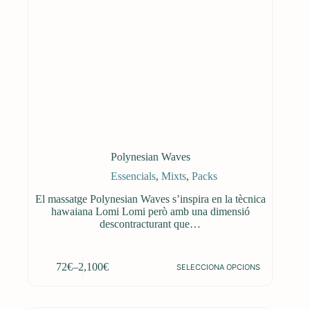
Polynesian Waves
Essencials
,
Mixts
,
Packs
El massatge Polynesian Waves s’inspira en la tècnica
hawaiana Lomi Lomi però amb una dimensió
descontracturant que…
Aquest
72
€
–
2,100
€
SELECCIONA OPCIONS
producte
Interval
té
de
diverses
preus:
variants.
72€