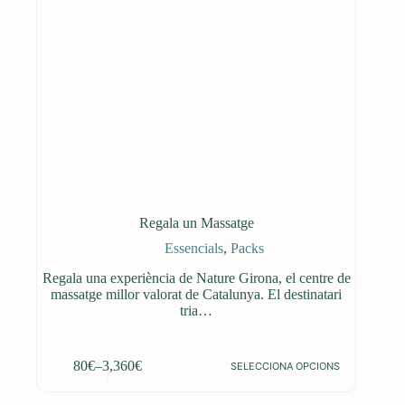
Regala un Massatge
Essencials
,
Packs
Regala una experiència de Nature Girona, el centre de
massatge millor valorat de Catalunya. El destinatari
tria…
Aquest
80
€
–
3,360
€
SELECCIONA OPCIONS
producte
Interval
té
de
diverses