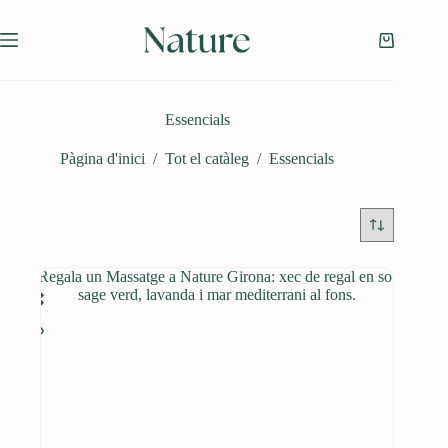
Omet
al
contingut
Cistella
de
la
compra
Essencials
Pàgina d'inici
/
Tot el catàleg
/
Essencials