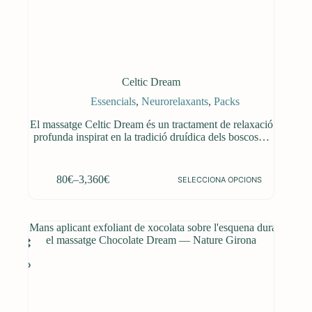
Celtic Dream
Essencials
,
Neurorelaxants
,
Packs
El massatge Celtic Dream és un tractament de relaxació
profunda inspirat en la tradició druídica dels boscos…
Aquest
80
€
–
3,360
€
SELECCIONA OPCIONS
producte
Interval
té
de
diverses
preus:
variants.
80€
Les
a
opcions
3,360€
es
poden
triar
a
la