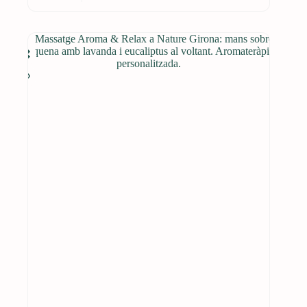
té
de
diverses
preus:
variants.
80€
Les
a
opcions
3,360€
es
poden
triar
a
la
pàgina
del
producte