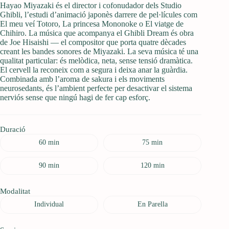
Hayao Miyazaki és el director i cofonudador dels Studio
Ghibli, l’estudi d’animació japonès darrere de pel·lícules com
El meu veí Totoro, La princesa Mononoke o El viatge de
Chihiro. La música que acompanya el Ghibli Dream és obra
de Joe Hisaishi — el compositor que porta quatre dècades
creant les bandes sonores de Miyazaki. La seva música té una
qualitat particular: és melòdica, neta, sense tensió dramàtica.
El cervell la reconeix com a segura i deixa anar la guàrdia.
Combinada amb l’aroma de sakura i els moviments
neurosedants, és l’ambient perfecte per desactivar el sistema
nerviós sense que ningú hagi de fer cap esforç.
Duració
60 min
75 min
90 min
120 min
Modalitat
Individual
En Parella