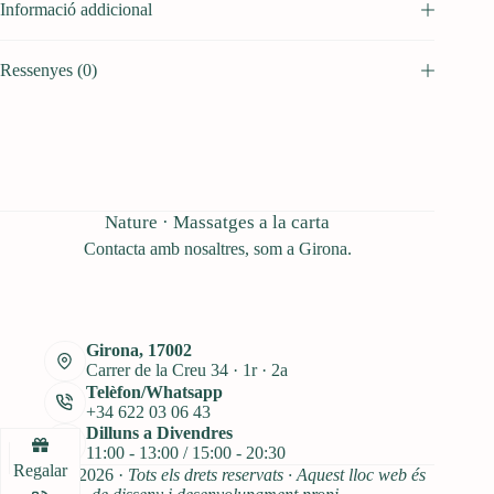
Informació addicional
Ressenyes (0)
Nature · Massatges a la carta
Contacta amb nosaltres, som a Girona.
Girona, 17002
Carrer de la Creu 34 · 1r · 2a
Telèfon/Whatsapp
+34 622 03 06 43
Dilluns a Divendres
11:00 - 13:00 / 15:00 - 20:30
Regalar
Nature © 2026 ·
Tots els drets reservats · Aquest lloc web és