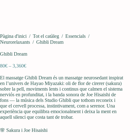
Pàgina d'inici
/
Tot el catàleg
/
Essencials
/
Neurorelaxants
/
Ghibli Dream
Ghibli Dream
Interval
80
€
–
3,360
€
de
preus:
El massatge Ghibli Dream és un massatge neurosedant inspirat
80€
en l’univers de Hayao Miyazaki: oli de flor de cirerer (sakura)
a
sobre la pell, moviments lents i continus que calmen el sistema
3,360€
nerviós en profunditat, i la banda sonora de Joe Hisaishi de
fons — la música dels Studio Ghibli que tothom reconeix i
que el cervell processa, instintivament, com a serenor. Una
experiència que equilibra emocionalment i deixa la ment en
aquell silenci que costa tant de trobar.
🌸 Sakura i Joe Hisaishi