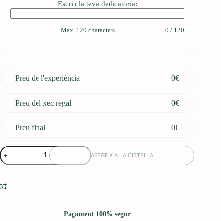
Escriu la teva dedicatòria:
Max: 120 characters
0
/
120
Preu de l'experiència
0
€
Preu del xec regal
0
€
Preu final
0
€
quantitat
AFEGEIX A LA CISTELLA
de
Ghibli
Dream
Pagament 100% segur