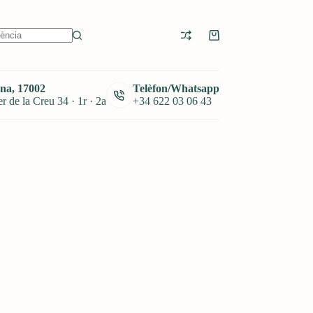
Cistella
de
la
compra
na, 17002
Telèfon/Whatsapp
r de la Creu 34 · 1r · 2a
+34 622 03 06 43