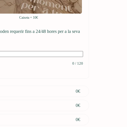
Caixeta
+
10€
poden requerir fins a 24/48 hores per a la seva
0
/
120
0
€
0
€
0
€