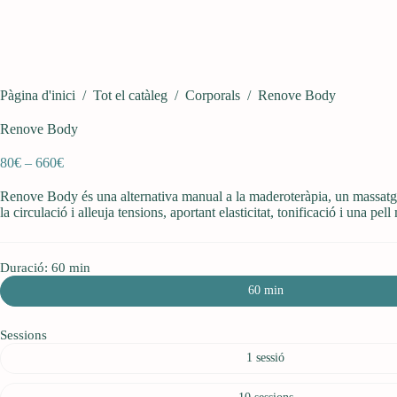
Pàgina d'inici
/
Tot el catàleg
/
Corporals
/
Renove Body
Renove Body
Interval
80
€
–
660
€
de
preus:
Renove Body és una alternativa manual a la maderoteràpia, un massatge 
80€
la circulació i alleuja tensions, aportant elasticitat, tonificació i una pell 
a
660€
Duració
: 60 min
60 min
Sessions
1 sessió