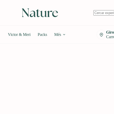
Sense
resultats
Giro
Victor & Meri
Packs
Més
Carre